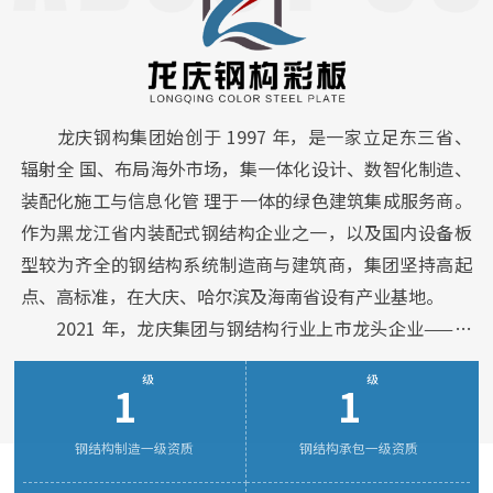
龙庆钢构集团始创于 1997 年，是一家立足东三省、
辐射全 国、布局海外市场，集一体化设计、数智化制造、
装配化施工与信息化管 理于一体的绿色建筑集成服务商。
作为黑龙江省内装配式钢结构企业之一，以及国内设备板
型较为齐全的钢结构系统制造商与建筑商，集团坚持高起
点、高标准，在大庆、哈尔滨及海南省设有产业基地。
2021 年，龙庆集团与钢结构行业上市龙头企业——浙
江东南网架股份有限公司合作，共同成立海南运营中
级
级
1
1
心“龙庆东南”，实现了从钢结构专 业分包到施工总包，
再到 EPC 工程总承包的业务升级。
钢结构制造一级资质
钢结构承包一级资质
目前，集团持有国家钢结构制造一级资质、钢结构承
包一级资质、建筑施工总承包二级资质，通过 ISO9001 质