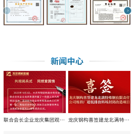
联合会长企业龙庆集团观看纪念中 国人民抗日战争暨世
龙庆钢构喜签建龙北满特殊钢有限责任公司炼铁厂超低排