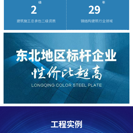
级
年
2
29
量体系认证，获评国家信用等级 AAA 级企业，并被认定为
海南省装配式示范基地、黑龙江省装配式示范基地、专精
建筑施工总承包二级资质
钢结构建筑行业领域
特新企业、高新技术企业、创新型中小企业等。同时，公
司已通过安全、质量、环境、HSE 管理体系认证，拥有多
项知识产权专利。
龙庆钢构集团的服务领域涵盖：工业厂房、畜牧、乳
品行业、仓储冷链物流、石油化工、医药食品加工、桥
梁、物流、高铁站房、机场航站楼、超高层建筑、学校、
医院、住宅、场馆、酒店、办公写字楼及城市综合体等各
类项目。
工程实例