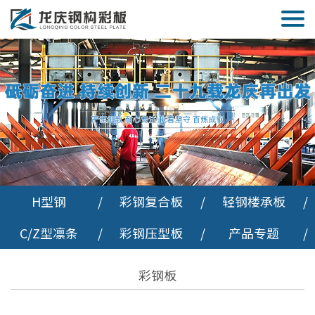
H型钢
/
彩钢复合板
/
轻钢楼承板
/
C/Z型凛条
/
彩钢压型板
/
产品专题
/
彩钢板