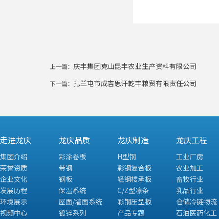
庆丰集团克山昆丰农业生产资料有限公司
上一篇：
扎兰屯市成吉思汗乾丰粮贸有限责任公司
下一篇：
走进龙庆
龙庆品质
龙庆制造
龙庆工程
集团介绍
彩涂卷板
H型钢
工业厂房
荣誉资质
带钢
彩钢复合板
农业加工
企业文化
钢板
轻钢楼承板
畜牧行业
发展历程
保温系统
C/Z型凛条
乳品行业
环境展示
屋面/墙面系统
彩钢压型板
仓储冷链物流
视频中心
镀锌系列
产品专题
石油医药化工