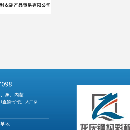
 7098
吉、黑、内蒙
〔直销+价低〕大厂家
部
营基地