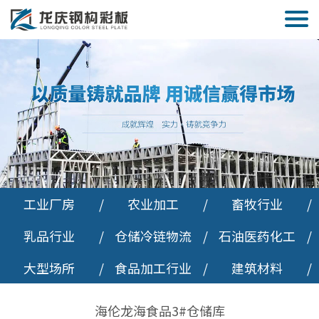
工业厂房
/
农业加工
/
畜牧行业
/
乳品行业
/
仓储冷链物流
/
石油医药化工
/
大型场所
/
食品加工行业
/
建筑材料
/
海伦龙海食品3#仓储库